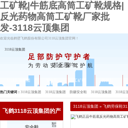
工矿靴|牛筋底高筒工矿靴规格|
反光药物高筒工矿靴厂家批
发-3118云顶集团
欢迎光临鹤壁飞鹤股份有限公司3118云顶集团官网！
3118云顶集团
足部防护守护者
为劳动安全保驾护航
3118云顶集团
安全鞋
工矿靴
劳保鞋
热门关键词：
3118云顶集团
3118云顶集团
防砸安全鞋
3118云顶集团
3118
3118云顶集团
»
飞鹤劳保鞋3
飞鹤3118云顶集团的产
安全鞋