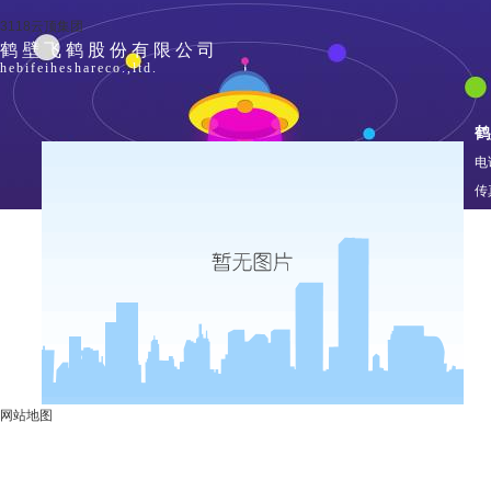
3118云顶集团
鹤壁飞鹤股份有限公司
hebifeiheshareco.,ltd.
鹤
电话
传真
备
联
网站地图