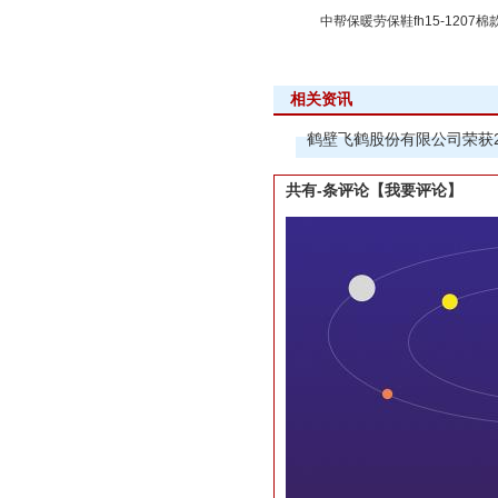
中帮保暖劳保鞋fh15-1207棉
相关资讯
共有
-
条评论
【我要评论】