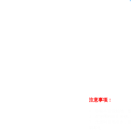
注意事项：
1、该靴不宜接触油、
2、在穿用时防止尖锐
3、洗涤时宜用冷水，
裂老化