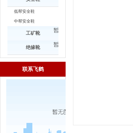
品中心
低帮安全鞋
中帮安全鞋
工矿靴
绝缘靴
联系飞鹤