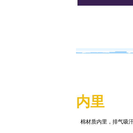
内里
棉材质内里，排气吸