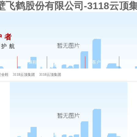
壁飞鹤股份有限公司-3118云顶
护者
驾护航
矿靴
劳保鞋
安全鞋定制
客户见证
荣誉
安全鞋
3118云顶集团
3118云顶集团