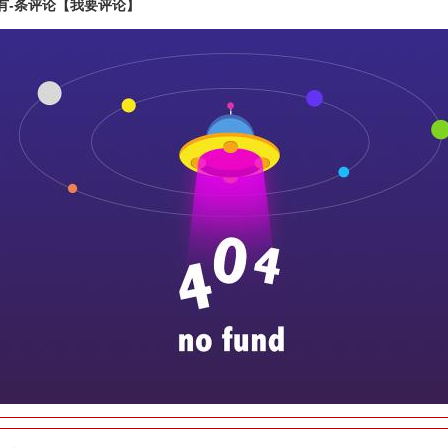
有
-
条评论
【我要评论】