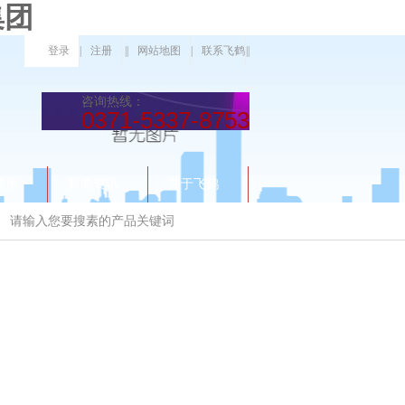
集团
登录
|
注册
||
网站地图
|
联系飞鹤
||
咨询热线：
0371-5337-8753
资质
新闻资讯
关于飞鹤