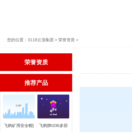
您的位置：
3118云顶集团
>
荣誉资质
>
荣誉资质
推荐产品
飞鹤矿用安全帽|
飞鹤牌t336多部