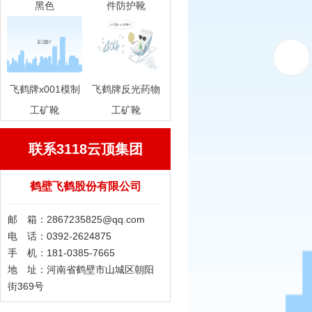
黑色
件防护靴
飞鹤牌x001模制
飞鹤牌反光药物
工矿靴
工矿靴
联系3118云顶集团
鹤壁飞鹤股份有限公司
邮 箱：
2867235825@qq.com
电 话：0392-2624875
手 机：181-0385-7665
地 址：河南省鹤壁市山城区朝阳
街369号