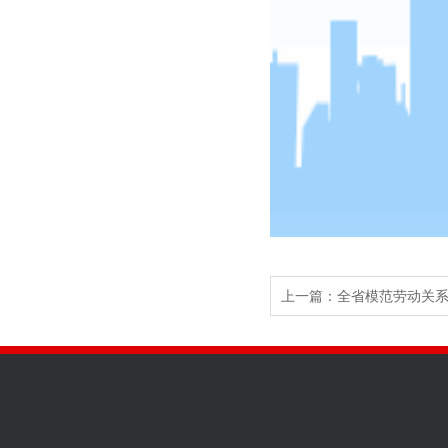
上一篇：
全省模范劳动关