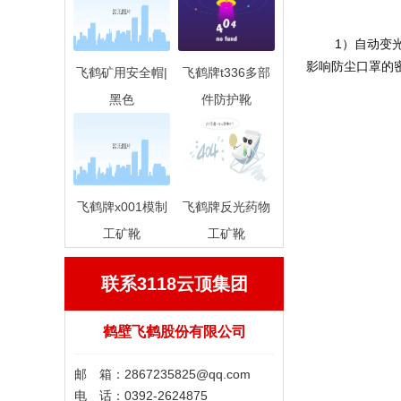
	1）自动变光电焊面罩无法用于高强度的仰焊、仰视切割操作，因为操作存在熔融金属滴落燃烧的风险。戴电焊防尘口罩时，要注意避免电焊面罩
影响防尘口罩的
飞鹤矿用安全帽|
飞鹤牌t336多部
黑色
件防护靴
飞鹤牌x001模制
飞鹤牌反光药物
工矿靴
工矿靴
联系3118云顶集团
鹤壁飞鹤股份有限公司
邮 箱：
2867235825@qq.com
电 话：0392-2624875