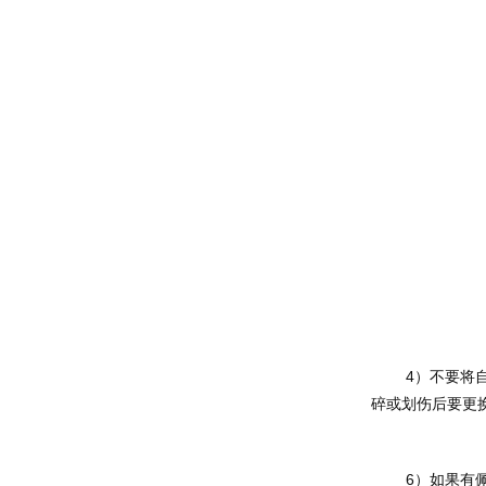
	4）不要将自动变光电焊面罩镜框盒贮存于接近热源或潮湿的地方；不要使用酒精、汽油或稀释剂清洗镜框盒，不要将它浸入水中。 5）保护片破
碎或划伤后要更
	6）如果有佩戴近视眼镜之类的产品要注意，当自动变光电焊面罩受到严重的冲击时可能会产生变形，从而导致面罩与眼镜接触，对使用者造成伤