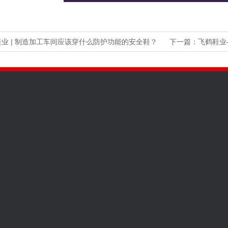
业 | 制造加工车间应该穿什么防护功能的安全鞋？
下一篇：
飞鹤鞋业
飞鹤记忆
全国咨询热线
181-0385-7
飞鹤幸福之家
邮箱：
2867235825@qq.com