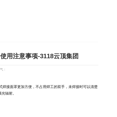
用注意事项-3118云顶集团
气：
强光辐射。