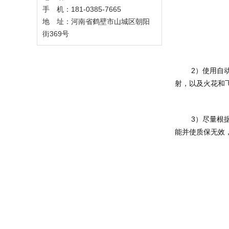
手 机：181-0385-7665
地 址：河南省鹤壁市山城区朝阳
街369号
	2）使用自动变光电焊面罩时请参照使用说明，在用于在电弧电焊、气体电焊操作时，保护佩戴者眼面部免受有害的可见光，紫外线，红外线辐
射，以及火花和
	3）尽量根据自动变光电焊面罩说明书中的产品部件号使用原装部件，例如内部保护镜片和外部保护镜片。使用其它产品替代可能损害产品防护功
能并使质保无效