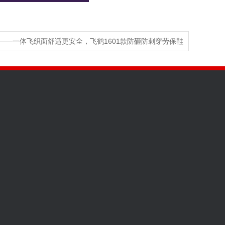
——一体飞织面舒适更安全，飞鹤1601款防砸防刺穿劳保鞋
665