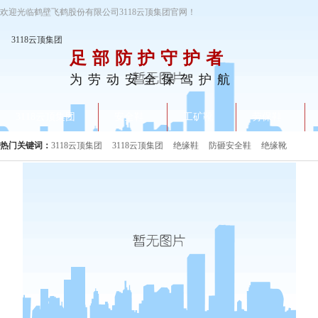
欢迎光临鹤壁飞鹤股份有限公司3118云顶集团官网！
3118云顶集团
足部防护守护者
为劳动安全保驾护航
3118云顶集团
安全鞋
工矿靴
劳保鞋
热门关键词：
3118云顶集团
3118云顶集团
绝缘鞋
防砸安全鞋
绝缘靴