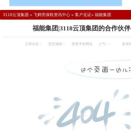
3118云顶集团
»
飞鹤劳保鞋资讯中心
»
客户见证
»
福能集团
福能集团|3118云顶集团的合作伙伴-
文章出处：
责任编辑：
查看手机网址
人气：
-
发表时间