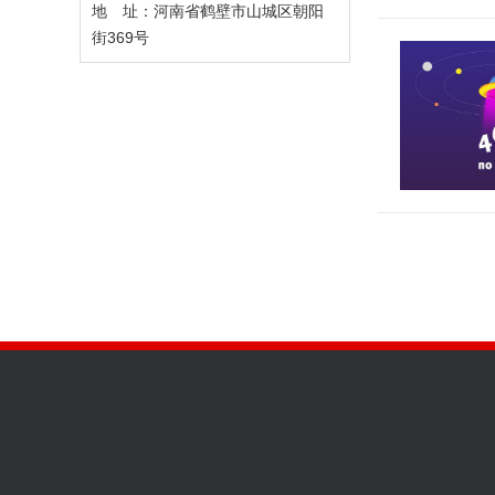
地 址：河南省鹤壁市山城区朝阳
街369号