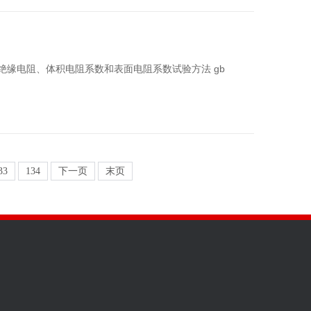
料、绝缘电阻、体积电阻系数和表面电阻系数试验方法 gb
33
134
下一页
末页