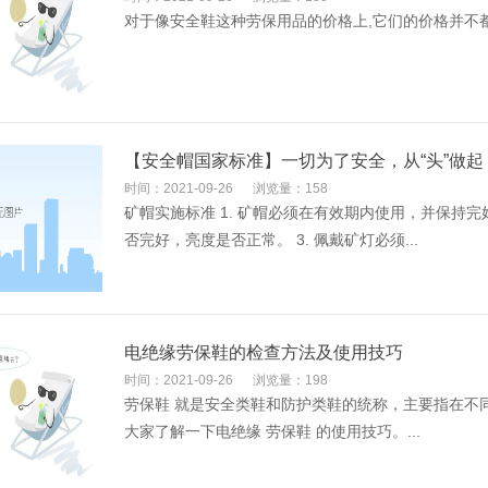
对于像安全鞋这种劳保用品的价格上,它们的价格并不都
【安全帽国家标准】一切为了安全，从“头”做起
时间：2021-09-26
浏览量：158
矿帽实施标准 1. 矿帽必须在有效期内使用，并保持完
否完好，亮度是否正常。 3. 佩戴矿灯必须...
电绝缘劳保鞋的检查方法及使用技巧
时间：2021-09-26
浏览量：198
劳保鞋 就是安全类鞋和防护类鞋的统称，主要指在不
大家了解一下电绝缘 劳保鞋 的使用技巧。...