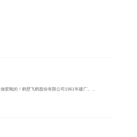
胶靴的！鹤壁飞鹤股份有限公司1961年建厂。...