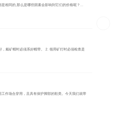
是相同的,那么是哪些因素会影响到它们的价格呢？...
好，戴矿帽时必须系好帽带。 2. 领用矿灯时必须检查是
同工作场合穿用，且具有保护脚部的鞋类。今天我们就带