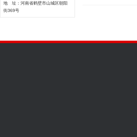
地 址：河南省鹤壁市山城区朝阳
街369号
关于飞鹤
3118云顶集团的产
新闻动态
飞
品中心
3118云顶集团的文化
工矿靴
企业新闻
飞鹤