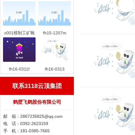
x001模制工矿靴
fh15-1207m
fh16-0311f
fh16-0313
联系3118云顶集团
鹤壁飞鹤股份有限公司
邮 箱：
2867235825@qq.com
电 话：0392-2623159
手 机：181-0385-7665