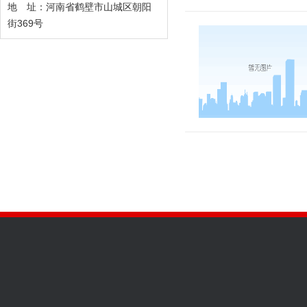
地 址：河南省鹤壁市山城区朝阳
街369号