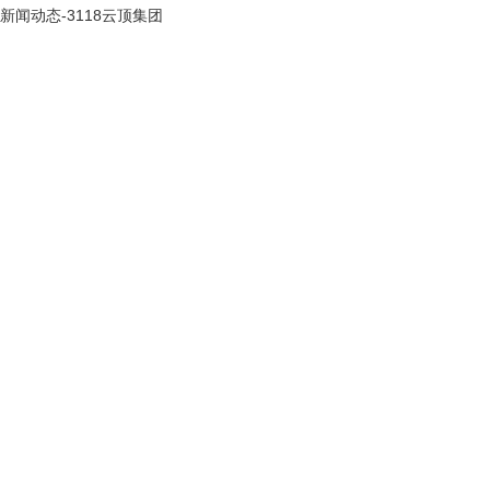
新闻动态-3118云顶集团
3118云顶集团
关于飞鹤
3118云顶集团的产
品中心