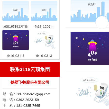
x001模制工矿靴
fh15-1207m
fh16-0311f
fh16-0313
联系3118云顶集团
鹤壁飞鹤股份有限公司
邮 箱：
2867235825@qq.com
电 话：0392-2623159
手 机：181-0385-7665