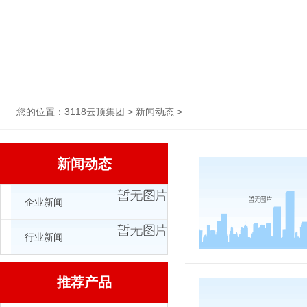
您的位置：
3118云顶集团
>
新闻动态
>
新闻动态
企业新闻
行业新闻
推荐产品