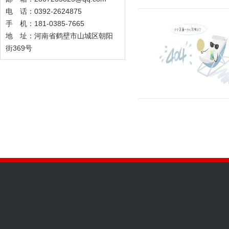
电 话：0392-2624875
手 机：181-0385-7665
地 址：河南省鹤壁市山城区朝阳
街369号