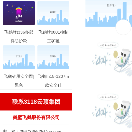
飞鹤牌t336多部
飞鹤牌x001模制
件防护靴
工矿靴
飞鹤矿用安全帽|
飞鹤fh15-1207m
黑色
款安全鞋
联系3118云顶集团
鹤壁飞鹤股份有限公司
邮 箱：
2867235825@qq.com