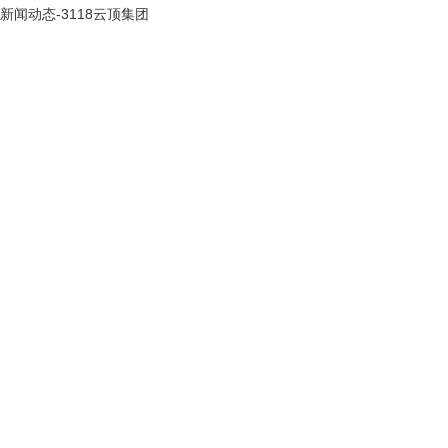
新闻动态-3118云顶集团
3118云顶集团
关于飞鹤
3118云顶集团的产
品中心