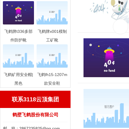
飞鹤牌t336多部
飞鹤牌x001模制
件防护靴
工矿靴
飞鹤矿用安全帽|
飞鹤fh15-1207m
黑色
款安全鞋
联系3118云顶集团
鹤壁飞鹤股份有限公司
邮 箱：
2867235825@qq.com