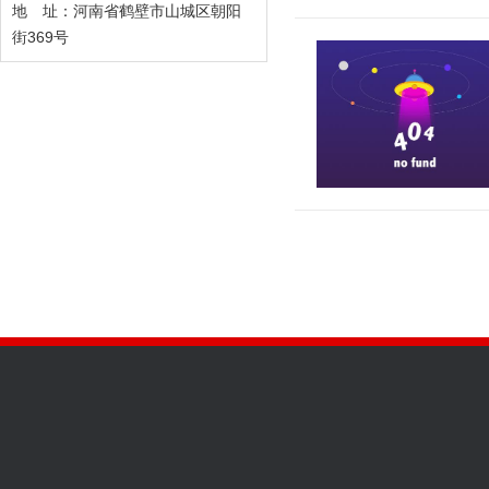
地 址：河南省鹤壁市山城区朝阳
街369号