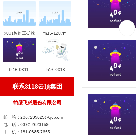
x001模制工矿靴
fh15-1207m
fh16-0311f
fh16-0313
联系3118云顶集团
鹤壁飞鹤股份有限公司
邮 箱：
2867235825@qq.com
电 话：0392-2623159
手 机：181-0385-7665