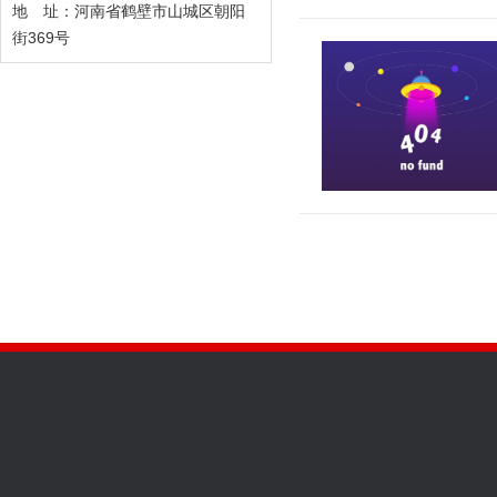
地 址：河南省鹤壁市山城区朝阳
街369号