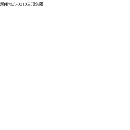
新闻动态-3118云顶集团
3118云顶集团
关于飞鹤
3118云顶集团的产
品中心