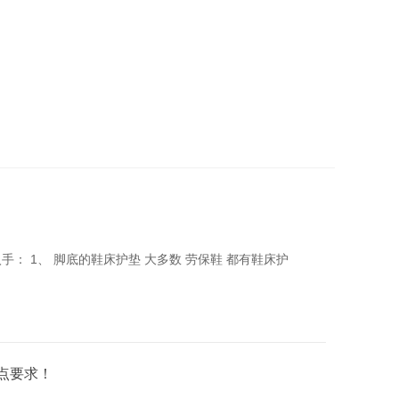
： 1、 脚底的鞋床护垫 大多数 劳保鞋 都有鞋床护
点要求！