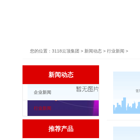
您的位置：
3118云顶集团
>
新闻动态
>
行业新闻
>
新闻动态
企业新闻
行业新闻
推荐产品