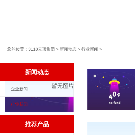
您的位置：
3118云顶集团
>
新闻动态
>
行业新闻
>
新闻动态
企业新闻
行业新闻
推荐产品