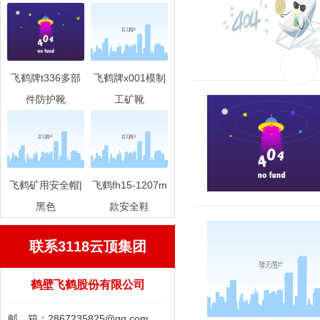
飞鹤牌t336多部
飞鹤牌x001模制
件防护靴
工矿靴
飞鹤矿用安全帽|
飞鹤fh15-1207m
黑色
款安全鞋
联系3118云顶集团
鹤壁飞鹤股份有限公司
邮 箱：
2867235825@qq.com