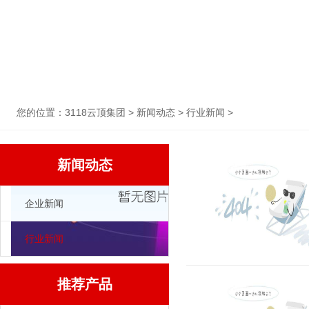
您的位置：
3118云顶集团
>
新闻动态
>
行业新闻
>
新闻动态
企业新闻
行业新闻
推荐产品