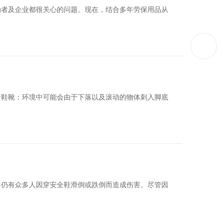
动者及企业都很关心的问题。现在，结合多年劳保用品从
全鞋靴：环境中可能会由于下落以及滚动的物体刺入脚底
年仍有众多人因穿安全鞋滑倒或跌倒而造成伤害。尽管因