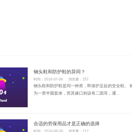
钢头鞋和防护鞋的异同？
时间：2016-07-06
浏览量：257
钢头鞋和防护鞋是同一种类，即保护足趾的安全鞋。 
为一类半圆套体，而其缘口则设有二固耳，通...
合适的劳保用品才是正确的选择
时间：2016-06-30
浏览量：212