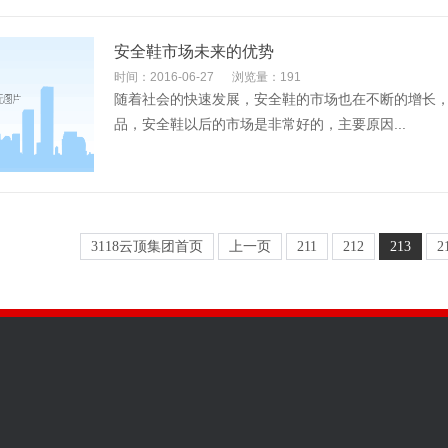
安全鞋市场未来的优势
时间：2016-06-27
浏览量：191
随着社会的快速发展，安全鞋的市场也在不断的增长
品，安全鞋以后的市场是非常好的，主要原因...
3118云顶集团首页
上一页
211
212
213
2