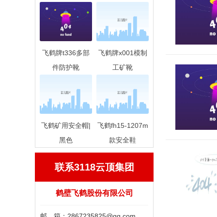
飞鹤牌t336多部
飞鹤牌x001模制
件防护靴
工矿靴
飞鹤矿用安全帽|
飞鹤fh15-1207m
黑色
款安全鞋
联系3118云顶集团
鹤壁飞鹤股份有限公司
邮 箱：
2867235825@qq.com