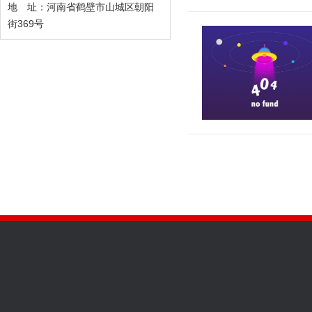
地 址：河南省鹤壁市山城区朝阳
街369号