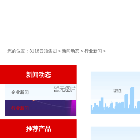
您的位置：
3118云顶集团
>
新闻动态
>
行业新闻
>
新闻动态
企业新闻
行业新闻
推荐产品