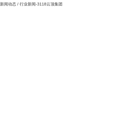
新闻动态 / 行业新闻-3118云顶集团
3118云顶集团
关于飞鹤
3118云顶集团的产
品中心