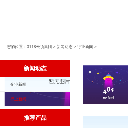
您的位置：
3118云顶集团
>
新闻动态
>
行业新闻
>
新闻动态
企业新闻
行业新闻
推荐产品