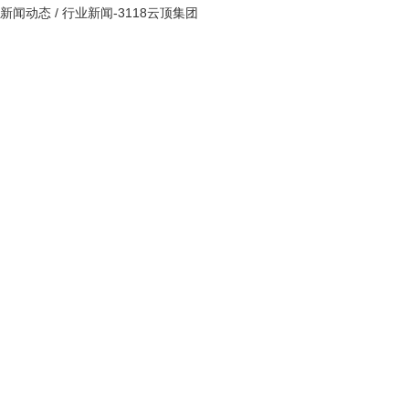
新闻动态 / 行业新闻-3118云顶集团
3118云顶集团
关于飞鹤
3118云顶集团的产
品中心