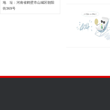
地 址：河南省鹤壁市山城区朝阳
街369号