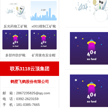
反光药物工矿靴
x001模制工矿靴
多部件防护靴
矿用黄色安全帽
联系3118云顶集团
鹤壁飞鹤股份有限公司
邮 箱：
2867235825@qq.com
电 话：0392-2623159
手 机：181-0385-7665