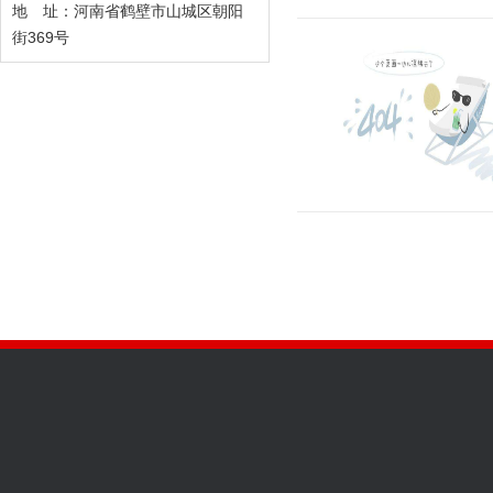
地 址：河南省鹤壁市山城区朝阳
街369号