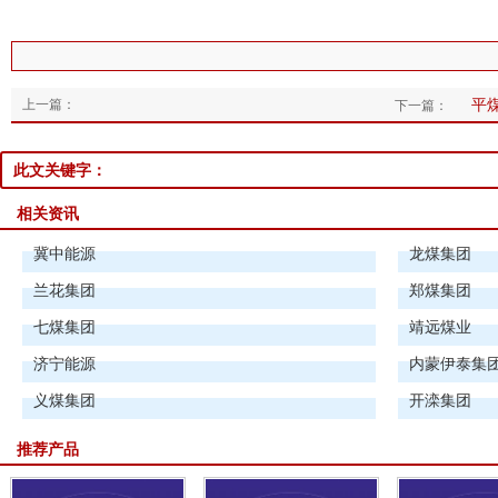
平
上一篇：
下一篇：
此文关键字：
相关资讯
冀中能源
龙煤集团
兰花集团
郑煤集团
七煤集团
靖远煤业
济宁能源
内蒙伊泰集
义煤集团
开滦集团
推荐产品