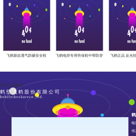
飞鹤新款透气防砸安全鞋
飞鹤电焊专用劳保鞋中帮防穿
飞鹤正品 反光轻
fh16-0311
刺安全鞋fh16-0321
3118云顶集团
鹤壁飞鹤股份有限公司
hebifeiheshareco.,ltd.
鹤
电话
传真