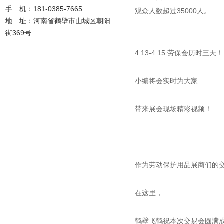
手 机：181-0385-7665
观众人数超过35000人。
地 址：河南省鹤壁市山城区朝阳
街369号
4.13-4.15 劳保会历时三天！
小编将会实时为大家
带来展会现场精彩视频！
作为劳动保护用品展商们的
在这里，
鹤壁飞鹤祝本次交易会圆满