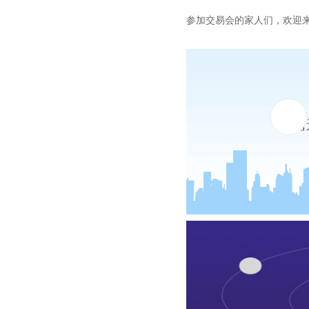
参加交易会的家人们，欢迎