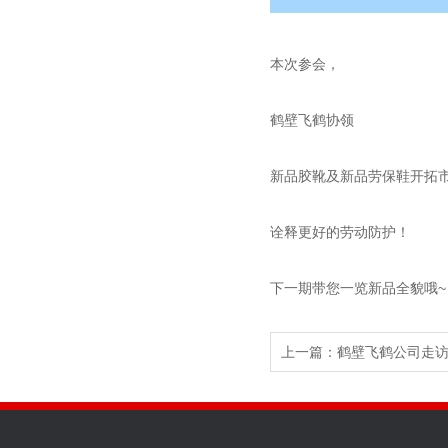
本次参会，
鹤壁飞鹤协领
新品胶靴及新品劳保鞋开拓
诠释更好的劳动防护！
下一期带您一览新品全貌哦~
上一篇：
鹤壁飞鹤公司走