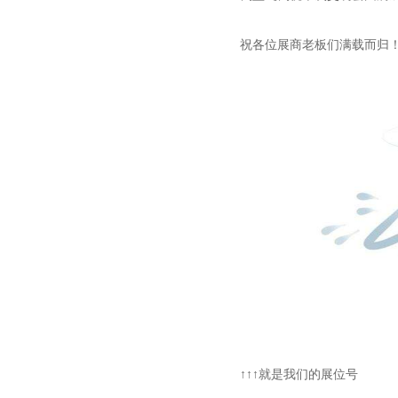
祝各位展商老板们满载而归
↑↑↑就是我们的展位号