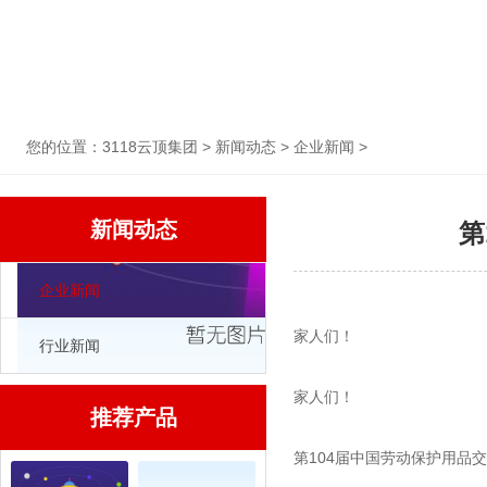
您的位置：
3118云顶集团
>
新闻动态
>
企业新闻
>
新闻动态
第
企业新闻
家人们！
行业新闻
家人们！
推荐产品
第104届中国劳动保护用品