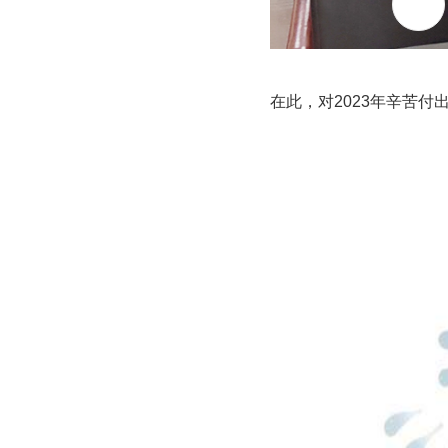
在
此，对2023年辛苦