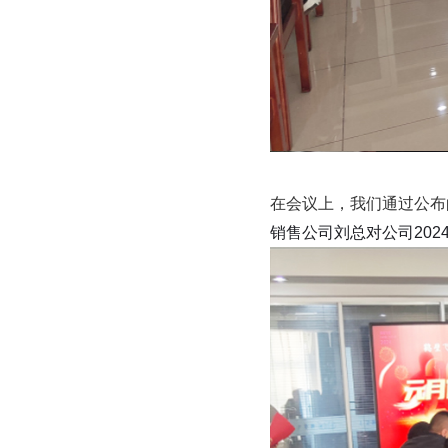
在会议上，我们通过公布
销售公司刘总对公司20