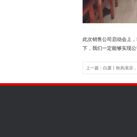
此次销售公司启动会上，
下，我们一定能够实现公
上一篇：
白露丨秋风渐凉