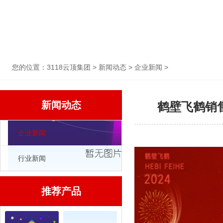
您的位置：
3118云顶集团
>
新闻动态
>
企业新闻
>
新闻动态
鹤壁飞鹤销售
企业新闻
行业新闻
推荐产品