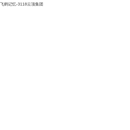
飞鹤记忆-3118云顶集团
3118云顶集团
关于飞鹤
3118云顶集团的产
品中心