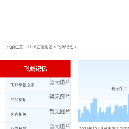
您的位置：
3118云顶集团
>
飞鹤记忆
>
飞鹤记忆
飞鹤幸福之家
产品实拍
客户相关
2021年10月8日枣庄中兴