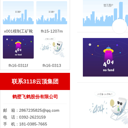
x001模制工矿靴
fh15-1207m
fh16-0311f
fh16-0313
联系3118云顶集团
鹤壁飞鹤股份有限公司
邮 箱：
2867235825@qq.com
电 话：0392-2623159
手 机：181-0385-7665