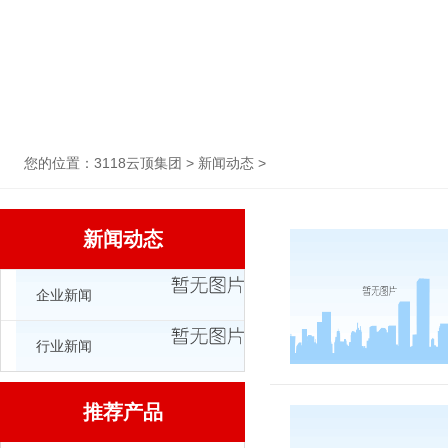
您的位置：
3118云顶集团
>
新闻动态
>
新闻动态
企业新闻
行业新闻
推荐产品