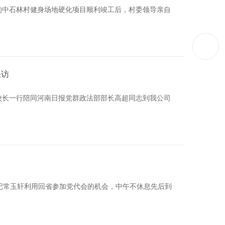
鹤公司 援建的中石林村健身场地硬化项目顺利竣工后，村委领导亲自
采访
区党校校长一行陪同河南日报党群政法部部长高超同志到我公司
书记常玉轩利用回省参加党代会的机会，中午不休息先后到