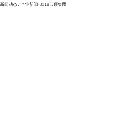
新闻动态 / 企业新闻-3118云顶集团
3118云顶集团
关于飞鹤
3118云顶集
品中心