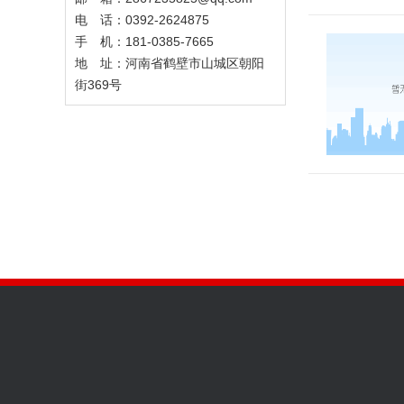
电 话：0392-2624875
手 机：181-0385-7665
地 址：河南省鹤壁市山城区朝阳
街369号