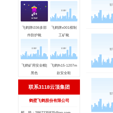
飞鹤牌t336多部
飞鹤牌x001模制
件防护靴
工矿靴
飞鹤矿用安全帽|
飞鹤fh15-1207m
黑色
款安全鞋
联系3118云顶集团
鹤壁飞鹤股份有限公司
邮 箱：
2867235825@qq.com