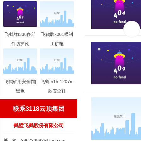
飞鹤牌t336多部
飞鹤牌x001模制
件防护靴
工矿靴
飞鹤矿用安全帽|
飞鹤fh15-1207m
黑色
款安全鞋
联系3118云顶集团
鹤壁飞鹤股份有限公司
邮 箱：
2867235825@qq.com