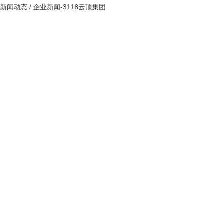
新闻动态 / 企业新闻-3118云顶集团
3118云顶集团
关于飞鹤
3118云顶集团的产
品中心